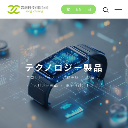
繁
EN
日
テクノロジー製品
フロントページ
矽膠產品
製品
テクノロジー製品
電子時計ストラップ