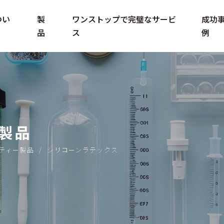
つい
製
ワンストップで完璧なサービ
成功
品
ス
例
いて
シリコーンチューブ
糸チューブ
マタニティ・ベビ
裸のパイプ
ボトルブラシ
ー用品
製品
スタイリングチュ
子供用トレーニン
テクノロジー製品
ーブ
グナイフとフォー
シリコンバックパ
ティー製品
シリコーンラテックス
ク
ネル
工業製品
工業製品
しゃもじ
ボタンカバー
スポーツライフス
ウォーターポンプ
グラフェン2色ブレ
タイル商品
折りたたみウォー
シリコンボタン
シール
スレット
ターカップ