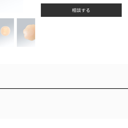
相談する
ロックカバー
携帯電話のボタン
Oリング
シリコンプレースマ
測定器ボタンシリ
ット
コンカバー
ゲーム機保護カバ
ー
キーボード
電子時計ストラッ
プ
シリコンワイヤー
タイ