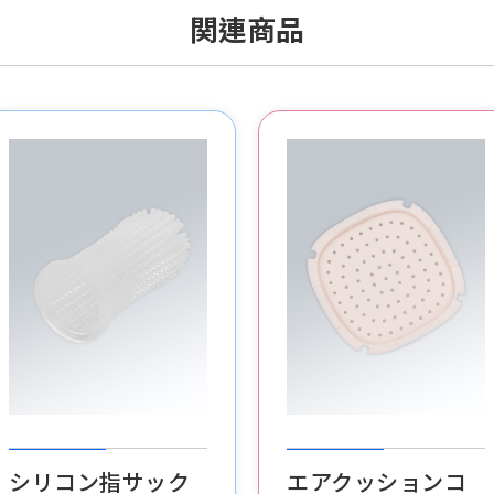
リモコンのボタン
関連商品
シリコン回路カバ
ー
POSボタン
シリコンVRメガネ
カバー
線扣
シリコン指サック
エアクッションコ