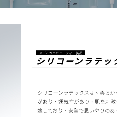
メディカルビュー
オーディオシェル
白色矽膠塞
スポーツウォッチ
育毛装置
ティー製品
ベビーシリコンス
の手袋
車のキーのボタン
防水シールカバー
シリコーンラテッ
プーン
輸送用製品
クス
シリコンオイルボ
液体携帯電話ケー
シリコン角型防水
赤ちゃんを噛む楽
トル
ホーム製品
ス
リング
シリコン指サック
製氷皿
しみ
コネクタ
イヤーキャップイヤ
シリコーンオイル
美容マスク
製氷皿の蓋
ベビーよだれかけ
メディカルビューティー製品
ホンシリコンプラ
シール
シリコーンラテッ
エアクッションコ
電子タバコのシェ
乳首
グ
シールリング
ームレザー
ル
スプーン
シリコンアイマス
ウォーターディスペ
他の
時計ストラップ
ク
ンサーのシリコン
シリコーンラテックスは、柔らか
ボトルスリーブ
一眼カメラ用レン
チューブ
があり、通気性があり、肌を刺激
ズケース
シリコンドアスト
モーター用シリコ
適しており、安全で思いやりのあ
ッパー
シリコンハンドル
ンスリーブ