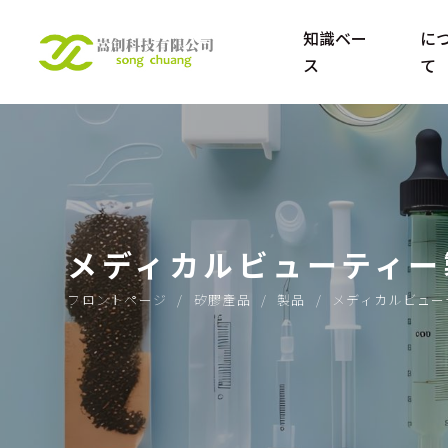
知識ベー
に
ス
て
シリコーンを知る
当社につ
シリコーン製母子
製品について知る
メディカルビューティー
来への道を切り開
フロントページ
矽膠產品
製品
メディカルビュー
く – シリコーン工
場は技術革命の課
題と機会に対応し
ます