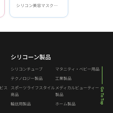
シリコン美容マスクは
顔にフィットし、スキ
ンケア効果を高めま
す。無毒で無臭で、あ
らゆるタイプの肌に適
しており、肌の栄養を
吸収し、潤いと滑らか
さを保ちます。
シリコーン製品
シリコンチューブ
マタニティ・ベビー用品
テクノロジー製品
工業製品
ビス
スポーツライフスタイル
メディカルビューティー
Go To Top
商品
製品
輸送用製品
ホーム製品