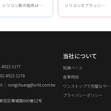
ームレザー
シリコン製の指先は滑
シリコンエアクッショ
りにくく、耐久性があ
ンコームレザーは柔ら
り、柔らかく快適で、
かく耐久性があり、コ
あらゆる種類の指先操
ームのエアクッション
作に適しており、指先
部分を保護し、損傷を
を怪我から効果的に保
防ぎ、あらゆるタイプ
護し、操作の安定性を
のエアクッションコー
高めます。
ムに適しています。
当社について
2-8522-1177
知識ベース
02-8522-1178
産業用途
ス：
songchuang@scht.com.tw
ワンストップで完璧なサー
プライバシーポリシー
市新荘区華城路660巷12号