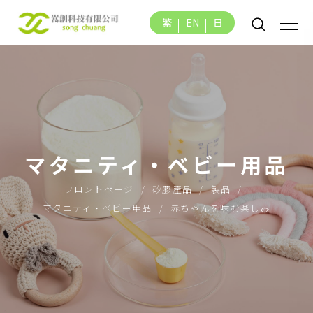
繁
EN
日
マタニティ・ベビー用品
フロントページ
矽膠產品
製品
マタニティ・ベビー用品
赤ちゃんを噛む楽しみ