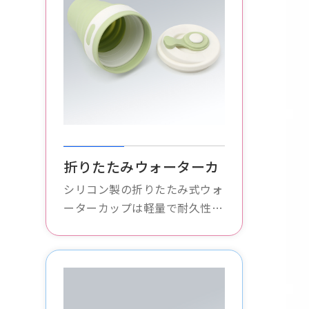
折りたたみウォーターカ
ップ
シリコン製の折りたたみ式ウォ
ーターカップは軽量で耐久性が
あり、持ち運びが簡単で、無毒
で無臭で、赤ちゃんの外出時に
使用するのに適しており、安全
で衛生的な飲料水を確保しま
す。