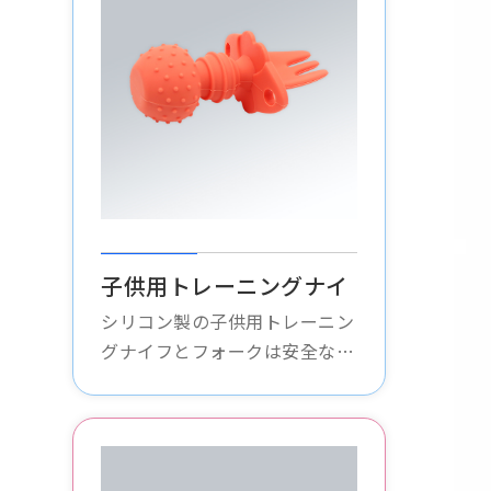
子供用トレーニングナイ
フとフォーク
シリコン製の子供用トレーニン
グナイフとフォークは安全な設
計で、柔らかく耐久性があり、
持ちやすく、赤ちゃんが自分で
食べることを学び、手と目の協
調性を高めるのに役立ちます。