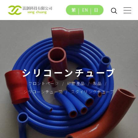
繁
EN
日
シリコーンチューブ
フロントページ
矽膠產品
製品
シリコーンチューブ
スタイリングチューブ