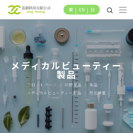
繁
EN
日
メディカルビューティー
製品
フロントページ
矽膠產品
製品
メディカルビューティー製品
育毛装置